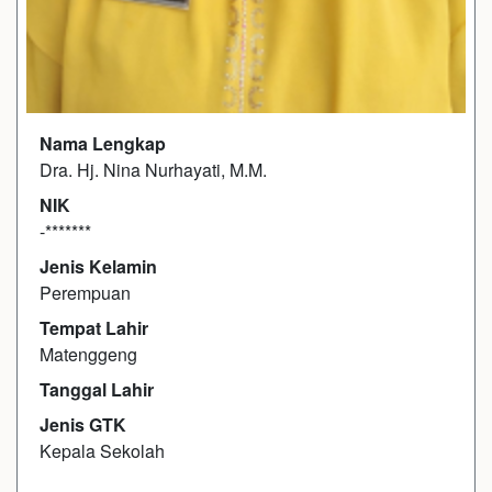
Nama Lengkap
Dra. Hj. Nina Nurhayati, M.M.
NIK
-*******
Jenis Kelamin
Perempuan
Tempat Lahir
Matenggeng
Tanggal Lahir
Jenis GTK
Kepala Sekolah