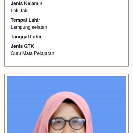
Jenis Kelamin
Laki-laki
Tempat Lahir
Lampung selatan
Tanggal Lahir
Jenis GTK
Guru Mata Pelajaran