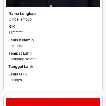
Nama Lengkap
Cinde Ismoyo
NIK
33*******
Jenis Kelamin
Laki-laki
Tempat Lahir
Lampung selatan
Tanggal Lahir
Jenis GTK
Lainnya