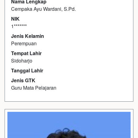
Nama Lengkap
Cempaka Ayu Wardani, S.Pd.
NIK
1*******
Jenis Kelamin
Perempuan
Tempat Lahir
Sidoharjo
Tanggal Lahir
Jenis GTK
Guru Mata Pelajaran