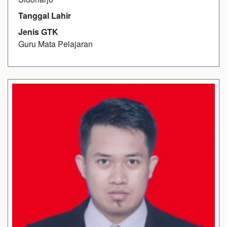
Tanggal Lahir
Jenis GTK
Guru Mata Pelajaran