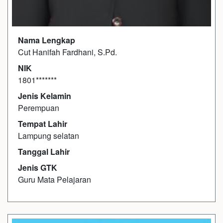
Nama Lengkap
Cut Hanifah Fardhani, S.Pd.
NIK
1801*******
Jenis Kelamin
Perempuan
Tempat Lahir
Lampung selatan
Tanggal Lahir
Jenis GTK
Guru Mata Pelajaran