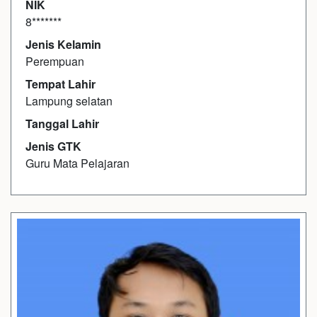
NIK
8*******
Jenis Kelamin
Perempuan
Tempat Lahir
Lampung selatan
Tanggal Lahir
Jenis GTK
Guru Mata Pelajaran