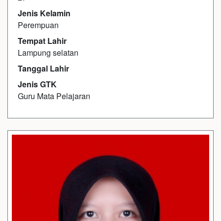
Jenis Kelamin
Perempuan
Tempat Lahir
Lampung selatan
Tanggal Lahir
Jenis GTK
Guru Mata Pelajaran