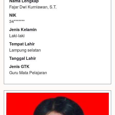
Nama Lengkap
Fajar Dwi Kurniawan, S.T.
NIK
34*******
Jenis Kelamin
Laki-laki
Tempat Lahir
Lampung selatan
Tanggal Lahir
Jenis GTK
Guru Mata Pelajaran